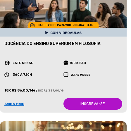
GANHE 2 POS PARA VOCE +1 PARA UM AMIGO
COM VIDEOAULAS
DOCÊNCIA DO ENSINO SUPERIOR EM FILOSOFIA
LATO SENSU
100% EAD
360 A 720H
2 A 12 MESES
18X R$ 86,00/Mês
18X R$ 387,00/Mês
INSCREVA-SE
SAIBA MAIS