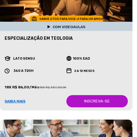
GANHE 2 POS PARA VOCE +1 PARA UM AMIGO
COM VIDEOAULAS
ESPECIALIZAÇÃO EM TEOLOGIA
LATO SENSU
100% EAD
360 A 720H
2 A 12 MESES
18X R$ 86,00/Mês
18X R$ 387,00/Mês
INSCREVA-SE
SAIBA MAIS