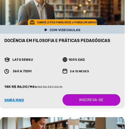
GANHE 2 POS PARA VOCE +1 PARA UM AMIGO
COM VIDEOAULAS
DOCÊNCIA EM FILOSOFIA E PRÁTICAS PEDAGÓGICAS
LATO SENSU
100% EAD
360 A 720H
2 A 12 MESES
18X R$ 86,00/Mês
18X R$ 387,00/Mês
INSCREVA-SE
SAIBA MAIS