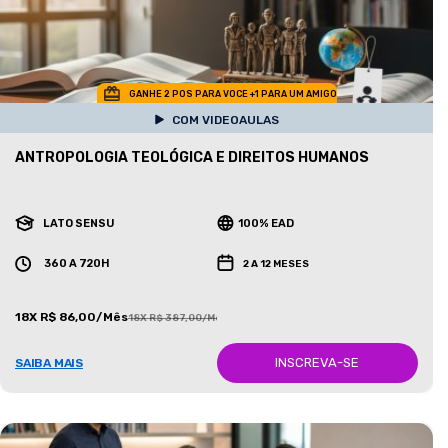
GANHE 2 POS PARA VOCE +1 PARA UM AMIGO
COM VIDEOAULAS
ANTROPOLOGIA TEOLÓGICA E DIREITOS HUMANOS
LATO SENSU
100% EAD
360 A 720H
2 A 12 MESES
18X R$ 86,00/Mês
18X R$ 387,00/Mês
INSCREVA-SE
SAIBA MAIS