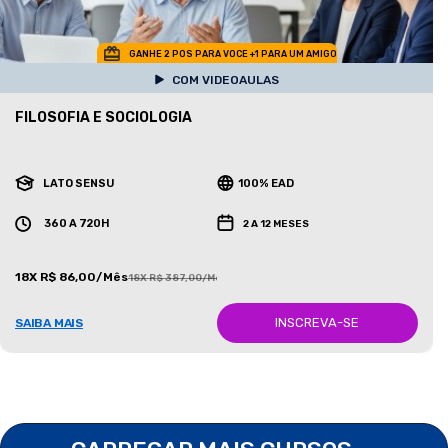
GANHE 2 POS PARA VOCE +1 PARA UM AMIGO
COM VIDEOAULAS
FILOSOFIA E SOCIOLOGIA
LATO SENSU
100% EAD
360 A 720H
2 A 12 MESES
18X R$ 86,00/Mês
18X R$ 387,00/Mês
INSCREVA-SE
SAIBA MAIS