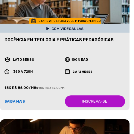
GANHE 2 POS PARA VOCE +1 PARA UM AMIGO
COM VIDEOAULAS
DOCÊNCIA EM TEOLOGIA E PRÁTICAS PEDAGÓGICAS
LATO SENSU
100% EAD
360 A 720H
2 A 12 MESES
18X R$ 86,00/Mês
18X R$ 387,00/Mês
INSCREVA-SE
SAIBA MAIS