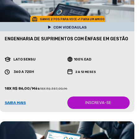
GANHE 2 POS PARA VOCE +1 PARA UM AMIGO
COM VIDEOAULAS
ENGENHARIA DE SUPRIMENTOS COM ÊNFASE EM GESTÃO
LATO SENSU
100% EAD
360 A 720H
2 A 12 MESES
18X R$ 86,00/Mês
18X R$ 387,00/Mês
INSCREVA-SE
SAIBA MAIS