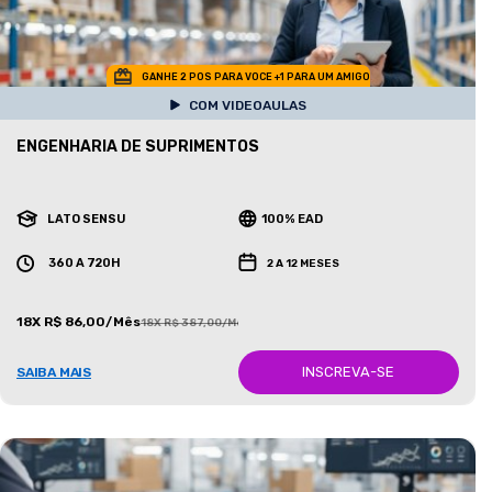
GANHE 2 POS PARA VOCE +1 PARA UM AMIGO
COM VIDEOAULAS
ENGENHARIA DE SUPRIMENTOS
LATO SENSU
100% EAD
360 A 720H
2 A 12 MESES
18X R$ 86,00/Mês
18X R$ 387,00/Mês
INSCREVA-SE
SAIBA MAIS