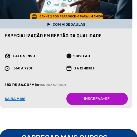
GANHE 2 POS PARA VOCE +1 PARA UM AMIGO
COM VIDEOAULAS
ESPECIALIZAÇÃO EM GESTÃO DA QUALIDADE
LATO SENSU
100% EAD
360 A 720H
2 A 12 MESES
18X R$ 86,00/Mês
18X R$ 387,00/Mês
INSCREVA-SE
SAIBA MAIS