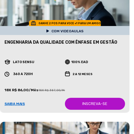
GANHE 2 POS PARA VOCE +1 PARA UM AMIGO
COM VIDEOAULAS
ENGENHARIA DA QUALIDADE COM ÊNFASE EM GESTÃO
LATO SENSU
100% EAD
360 A 720H
2 A 12 MESES
18X R$ 86,00/Mês
18X R$ 387,00/Mês
INSCREVA-SE
SAIBA MAIS