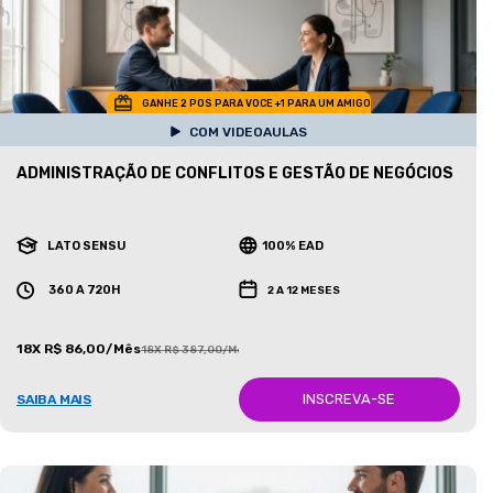
GANHE 2 POS PARA VOCE +1 PARA UM AMIGO
COM VIDEOAULAS
ADMINISTRAÇÃO DE CONFLITOS E GESTÃO DE NEGÓCIOS
LATO SENSU
100% EAD
360 A 720H
2 A 12 MESES
18X R$ 86,00/Mês
18X R$ 387,00/Mês
INSCREVA-SE
SAIBA MAIS