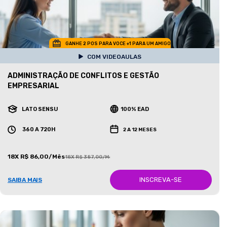
GANHE 2 POS PARA VOCE +1 PARA UM AMIGO
COM VIDEOAULAS
ADMINISTRAÇÃO DE CONFLITOS E GESTÃO
EMPRESARIAL
LATO SENSU
100% EAD
360 A 720H
2 A 12 MESES
18X R$ 86,00/Mês
18X R$ 387,00/Mês
INSCREVA-SE
SAIBA MAIS