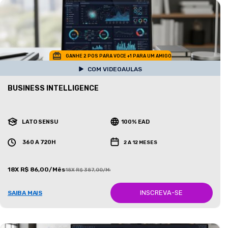
GANHE 2 POS PARA VOCE +1 PARA UM AMIGO
COM VIDEOAULAS
BUSINESS INTELLIGENCE
LATO SENSU
100% EAD
360 A 720H
2 A 12 MESES
18X R$ 86,00/Mês
18X R$ 387,00/Mês
INSCREVA-SE
SAIBA MAIS