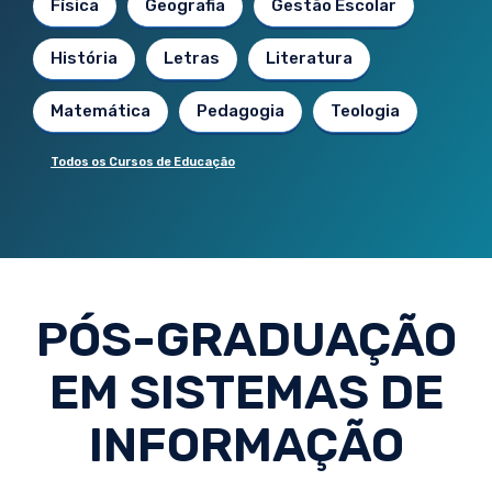
Física
Geografia
Gestão Escolar
História
Letras
Literatura
Matemática
Pedagogia
Teologia
Todos os Cursos de Educação
PÓS-GRADUAÇÃO
EM SISTEMAS DE
INFORMAÇÃO