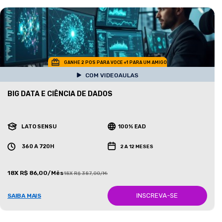
GANHE 2 POS PARA VOCE +1 PARA UM AMIGO
COM VIDEOAULAS
BIG DATA E CIÊNCIA DE DADOS
LATO SENSU
100% EAD
360 A 720H
2 A 12 MESES
18X R$ 86,00/Mês
18X R$ 387,00/Mês
INSCREVA-SE
SAIBA MAIS