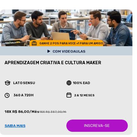
GANHE 2 POS PARA VOCE +1 PARA UM AMIGO
COM VIDEOAULAS
APRENDIZAGEM CRIATIVA E CULTURA MAKER
LATO SENSU
100% EAD
360 A 720H
2 A 12 MESES
18X R$ 86,00/Mês
18X R$ 387,00/Mês
INSCREVA-SE
SAIBA MAIS