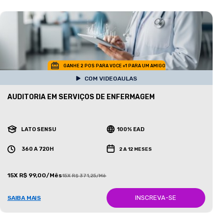
GANHE 2 POS PARA VOCE +1 PARA UM AMIGO
COM VIDEOAULAS
AUDITORIA EM SERVIÇOS DE ENFERMAGEM
LATO SENSU
100% EAD
360 A 720H
2 A 12 MESES
15X R$ 99,00/Mês
15X R$ 371,25/Mês
INSCREVA-SE
SAIBA MAIS