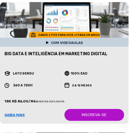
GANHE 2 POS PARA VOCE +1 PARA UM AMIGO
COM VIDEOAULAS
BIG DATA E INTELIGÊNCIA EM MARKETING DIGITAL
LATO SENSU
100% EAD
360 A 720H
2 A 12 MESES
18X R$ 86,00/Mês
18X R$ 387,00/Mês
INSCREVA-SE
SAIBA MAIS