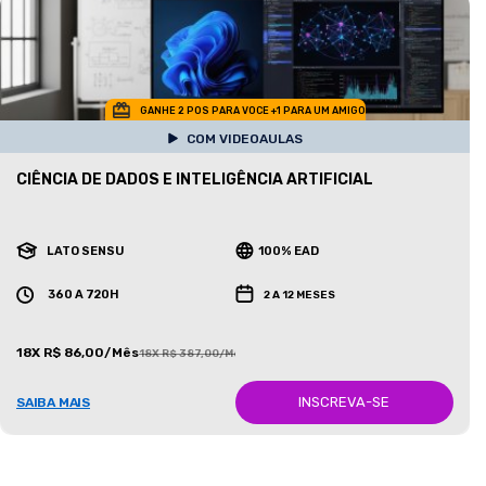
GANHE 2 POS PARA VOCE +1 PARA UM AMIGO
COM VIDEOAULAS
CIÊNCIA DE DADOS E INTELIGÊNCIA ARTIFICIAL
LATO SENSU
100% EAD
360 A 720H
2 A 12 MESES
18X R$ 86,00/Mês
18X R$ 387,00/Mês
INSCREVA-SE
SAIBA MAIS