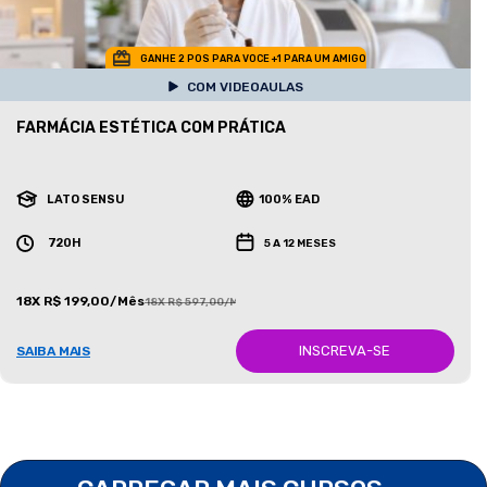
GANHE 2 POS PARA VOCE +1 PARA UM AMIGO
COM VIDEOAULAS
FARMÁCIA ESTÉTICA COM PRÁTICA
LATO SENSU
100% EAD
720H
5 A 12 MESES
18X R$ 199,00/Mês
18X R$ 597,00/Mês
INSCREVA-SE
SAIBA MAIS