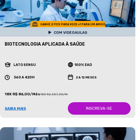
GANHE 2 POS PARA VOCE +1 PARA UM AMIGO
COM VIDEOAULAS
BIOTECNOLOGIA APLICADA À SAÚDE
LATO SENSU
100% EAD
360 A 420H
2 A 12 MESES
18X R$ 86,00/Mês
18X R$ 387,00/Mês
INSCREVA-SE
SAIBA MAIS