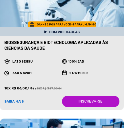
GANHE 2 POS PARA VOCE +1 PARA UM AMIGO
COM VIDEOAULAS
BIOSSEGURANÇA E BIOTECNOLOGIA APLICADAS ÀS
CIÊNCIAS DA SAÚDE
LATO SENSU
100% EAD
360 A 420H
2 A 12 MESES
18X R$ 86,00/Mês
18X R$ 387,00/Mês
INSCREVA-SE
SAIBA MAIS