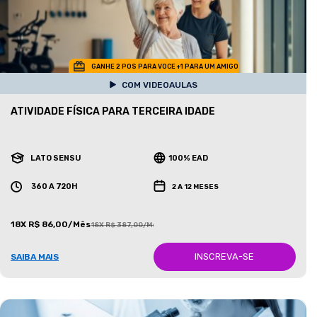
GANHE 2 POS PARA VOCE +1 PARA UM AMIGO
COM VIDEOAULAS
ATIVIDADE FÍSICA PARA TERCEIRA IDADE
LATO SENSU
100% EAD
360 A 720H
2 A 12 MESES
18X R$ 86,00/Mês
18X R$ 387,00/Mês
INSCREVA-SE
SAIBA MAIS