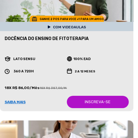
GANHE 2 POS PARA VOCE +1 PARA UM AMIGO
COM VIDEOAULAS
DOCÊNCIA DO ENSINO DE FITOTERAPIA
LATO SENSU
100% EAD
360 A 720H
2 A 12 MESES
18X R$ 86,00/Mês
18X R$ 387,00/Mês
INSCREVA-SE
SAIBA MAIS