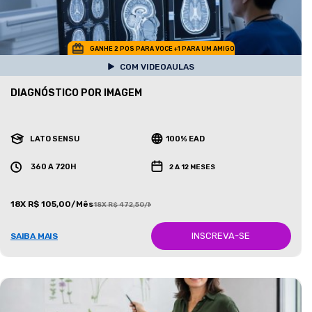
GANHE 2 POS PARA VOCE +1 PARA UM AMIGO
COM VIDEOAULAS
DIAGNÓSTICO POR IMAGEM
LATO SENSU
100% EAD
360 A 720H
2 A 12 MESES
18X R$ 105,00/Mês
18X R$ 472,50/Mês
INSCREVA-SE
SAIBA MAIS