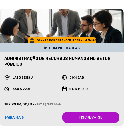
GANHE 2 POS PARA VOCE +1 PARA UM AMIGO
COM VIDEOAULAS
ADMINISTRAÇÃO DE RECURSOS HUMANOS NO SETOR
PÚBLICO
LATO SENSU
100% EAD
360 A 720H
2 A 12 MESES
18X R$ 86,00/Mês
18X R$ 387,00/Mês
INSCREVA-SE
SAIBA MAIS