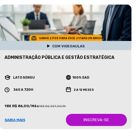
GANHE 2 POS PARA VOCE +1 PARA UM AMIGO
COM VIDEOAULAS
ADMINISTRAÇÃO PÚBLICA E GESTÃO ESTRATÉGICA
LATO SENSU
100% EAD
360 A 720H
2 A 12 MESES
18X R$ 86,00/Mês
18X R$ 387,00/Mês
INSCREVA-SE
SAIBA MAIS