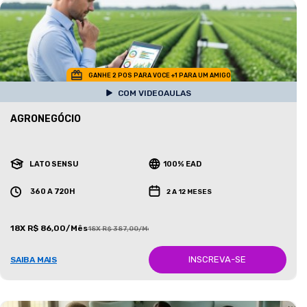
GANHE 2 POS PARA VOCE +1 PARA UM AMIGO
COM VIDEOAULAS
AGRONEGÓCIO
LATO SENSU
100% EAD
360 A 720H
2 A 12 MESES
18X R$ 86,00/Mês
18X R$ 387,00/Mês
INSCREVA-SE
SAIBA MAIS