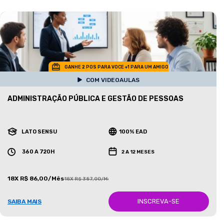
GANHE 2 POS PARA VOCE +1 PARA UM AMIGO
COM VIDEOAULAS
ADMINISTRAÇÃO PÚBLICA E GESTÃO DE PESSOAS
LATO SENSU
100% EAD
360 A 720H
2 A 12 MESES
18X R$ 86,00/Mês
18X R$ 387,00/Mês
INSCREVA-SE
SAIBA MAIS