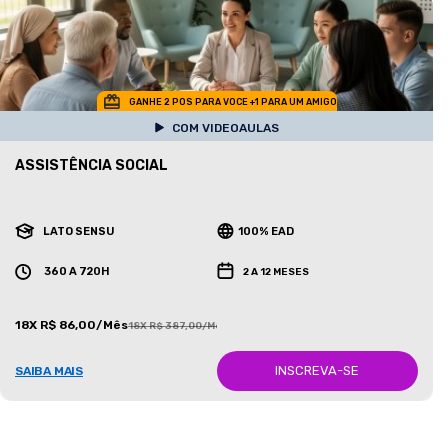
GANHE 2 POS PARA VOCE +1 PARA UM AMIGO
COM VIDEOAULAS
ASSISTÊNCIA SOCIAL
LATO SENSU
100% EAD
360 A 720H
2 A 12 MESES
18X R$ 86,00/Mês
18X R$ 387,00/Mês
INSCREVA-SE
SAIBA MAIS