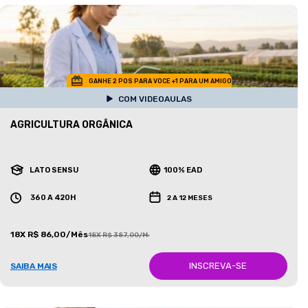
GANHE 2 POS PARA VOCE +1 PARA UM AMIGO
COM VIDEOAULAS
AGRICULTURA ORGÂNICA
LATO SENSU
100% EAD
360 A 420H
2 A 12 MESES
18X R$ 86,00/Mês
18X R$ 387,00/Mês
INSCREVA-SE
SAIBA MAIS