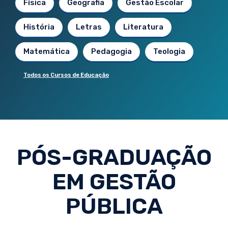
Física
Geografia
Gestão Escolar
História
Letras
Literatura
Matemática
Pedagogia
Teologia
Todos os Cursos de Educação
PÓS-GRADUAÇÃO
EM GESTÃO
PÚBLICA