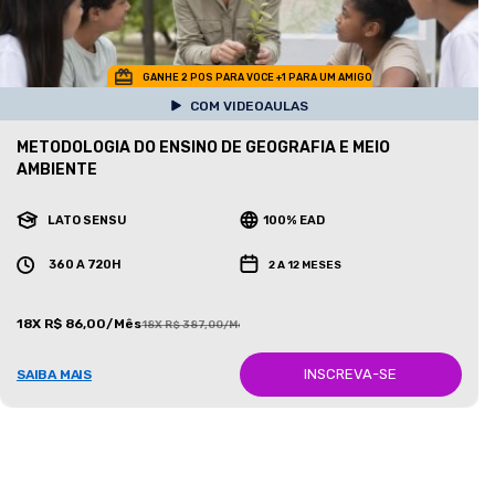
GANHE 2 POS PARA VOCE +1 PARA UM AMIGO
COM VIDEOAULAS
METODOLOGIA DO ENSINO DE GEOGRAFIA E MEIO
AMBIENTE
LATO SENSU
100% EAD
360 A 720H
2 A 12 MESES
18X R$ 86,00/Mês
18X R$ 387,00/Mês
INSCREVA-SE
SAIBA MAIS