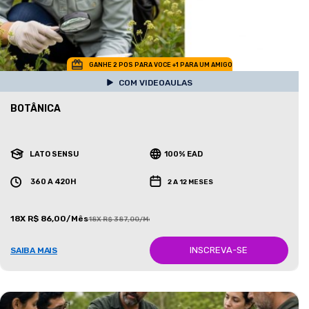
GANHE 2 POS PARA VOCE +1 PARA UM AMIGO
COM VIDEOAULAS
BOTÂNICA
LATO SENSU
100% EAD
360 A 420H
2 A 12 MESES
18X R$ 86,00/Mês
18X R$ 387,00/Mês
INSCREVA-SE
SAIBA MAIS