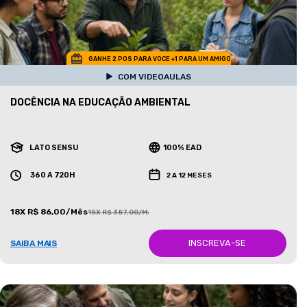
GANHE 2 POS PARA VOCE +1 PARA UM AMIGO
COM VIDEOAULAS
DOCÊNCIA NA EDUCAÇÃO AMBIENTAL
LATO SENSU
100% EAD
360 A 720H
2 A 12 MESES
18X R$ 86,00/Mês
18X R$ 387,00/Mês
INSCREVA-SE
SAIBA MAIS