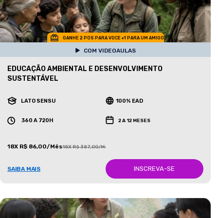
GANHE 2 POS PARA VOCE +1 PARA UM AMIGO
COM VIDEOAULAS
EDUCAÇÃO AMBIENTAL E DESENVOLVIMENTO
SUSTENTÁVEL
LATO SENSU
100% EAD
360 A 720H
2 A 12 MESES
18X R$ 86,00/Mês
18X R$ 387,00/Mês
INSCREVA-SE
SAIBA MAIS